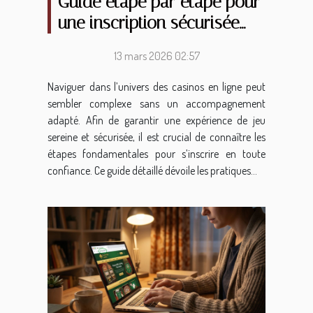
Guide étape par étape pour
une inscription sécurisée
sur les casinos en ligne
13 mars 2026 02:57
Naviguer dans l’univers des casinos en ligne peut
sembler complexe sans un accompagnement
adapté. Afin de garantir une expérience de jeu
sereine et sécurisée, il est crucial de connaître les
étapes fondamentales pour s’inscrire en toute
confiance. Ce guide détaillé dévoile les pratiques...