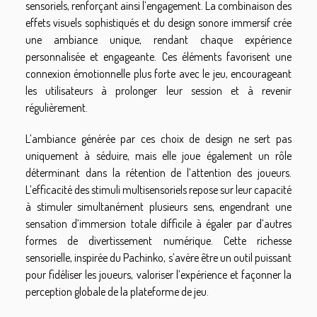
sensoriels, renforçant ainsi l’engagement. La combinaison des
effets visuels sophistiqués et du design sonore immersif crée
une ambiance unique, rendant chaque expérience
personnalisée et engageante. Ces éléments favorisent une
connexion émotionnelle plus forte avec le jeu, encourageant
les utilisateurs à prolonger leur session et à revenir
régulièrement.
L’ambiance générée par ces choix de design ne sert pas
uniquement à séduire, mais elle joue également un rôle
déterminant dans la rétention de l’attention des joueurs.
L’efficacité des stimuli multisensoriels repose sur leur capacité
à stimuler simultanément plusieurs sens, engendrant une
sensation d’immersion totale difficile à égaler par d’autres
formes de divertissement numérique. Cette richesse
sensorielle, inspirée du Pachinko, s’avère être un outil puissant
pour fidéliser les joueurs, valoriser l’expérience et façonner la
perception globale de la plateforme de jeu.