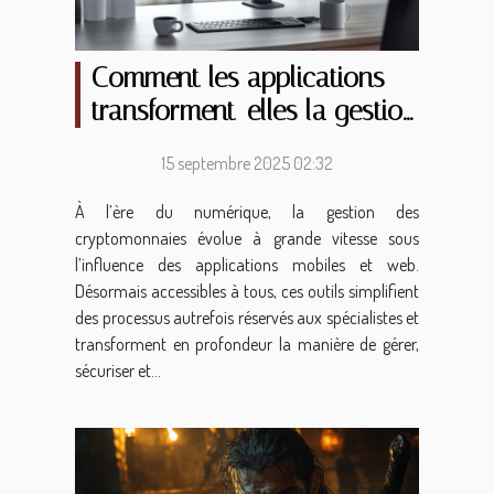
Comment les applications
transforment-elles la gestion
des cryptomonnaies ?
15 septembre 2025 02:32
À l’ère du numérique, la gestion des
cryptomonnaies évolue à grande vitesse sous
l’influence des applications mobiles et web.
Désormais accessibles à tous, ces outils simplifient
des processus autrefois réservés aux spécialistes et
transforment en profondeur la manière de gérer,
sécuriser et...