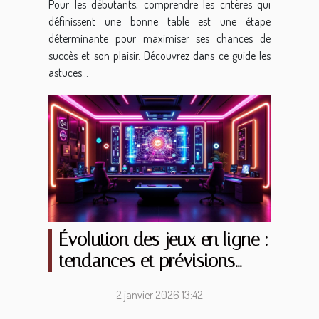
Pour les débutants, comprendre les critères qui
définissent une bonne table est une étape
déterminante pour maximiser ses chances de
succès et son plaisir. Découvrez dans ce guide les
astuces...
Évolution des jeux en ligne :
tendances et prévisions
pour demain
2 janvier 2026 13:42