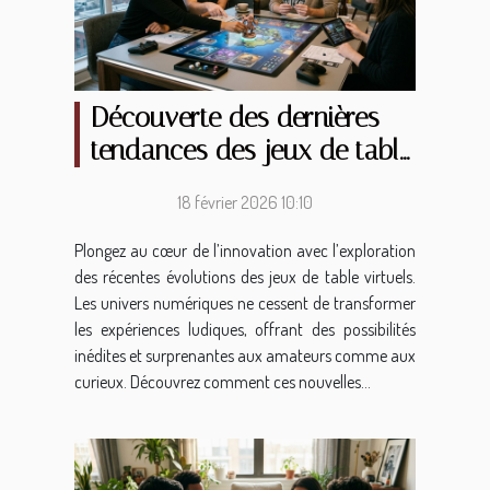
Découverte des dernières
tendances des jeux de table
virtuels
18 février 2026 10:10
Plongez au cœur de l’innovation avec l’exploration
des récentes évolutions des jeux de table virtuels.
Les univers numériques ne cessent de transformer
les expériences ludiques, offrant des possibilités
inédites et surprenantes aux amateurs comme aux
curieux. Découvrez comment ces nouvelles...