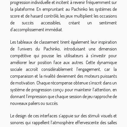
progression individuelle et incitent à revenir fréquemment sur
la plateforme. En empruntant au Pachinko les systèmes de
score et de hasard contrôlé, les jeux multiplient les occasions
de succès accessibles, créant un sentiment
d’accomplissement immédiat.
Les tableaux de classement tirent également leur inspiration
de l’univers du Pachinko, introduisant une dimension
compétitive qui pousse les utilisateurs à s’investir pour
améliorer leur position face aux autres. Cette dynamique
sociale accroît considérablement l’engagement, car la
comparaison et la rivalité deviennent des moteurs puissants
de motivation. Chaque récompense obtenue s’inscrit dans un
système de progression conçu pour maintenir l’attention, en
donnant l’impression que chaque session de jeu rapproche de
nouveaux paliers ou succès.
Le design de ces interfaces s’appuie sur des stimuli visuels et
sonores qui rappellent l’atmosphère effervescente des salles