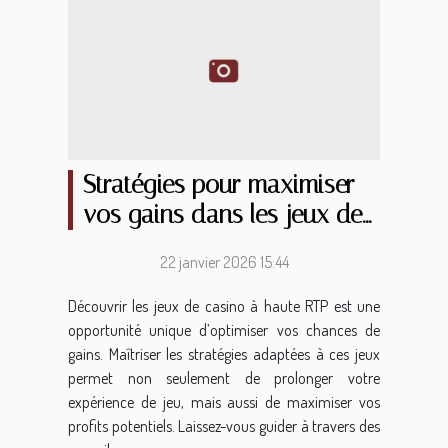
Stratégies pour maximiser
vos gains dans les jeux de
casino à haute RTP
22 janvier 2026 15:44
Découvrir les jeux de casino à haute RTP est une
opportunité unique d’optimiser vos chances de
gains. Maîtriser les stratégies adaptées à ces jeux
permet non seulement de prolonger votre
expérience de jeu, mais aussi de maximiser vos
profits potentiels. Laissez-vous guider à travers des