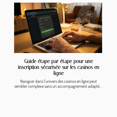
Guide étape par étape pour une
inscription sécurisée sur les casinos en
ligne
Naviguer dans l’univers des casinos en ligne peut
sembler complexe sans un accompagnement adapté....