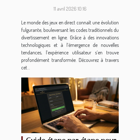
sur l'expérience utilisateur
11 avril 2026 10:16
Le monde des jeux en direct connaît une évolution
fulgurante, bouleversant les codes traditionnels du
divertissement en ligne. Grâce à des innovations
technologiques et à l’émergence de nouvelles
tendances, l’expérience utilisateur s’en trouve
profondément transformée. Découvrez à travers
cet...