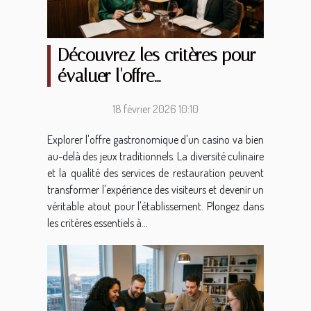
Découvrez les critères pour
évaluer l'offre
gastronomique d'un casino
18 février 2026 10:10
Explorer l'offre gastronomique d'un casino va bien
au-delà des jeux traditionnels. La diversité culinaire
et la qualité des services de restauration peuvent
transformer l'expérience des visiteurs et devenir un
véritable atout pour l'établissement. Plongez dans
les critères essentiels à...