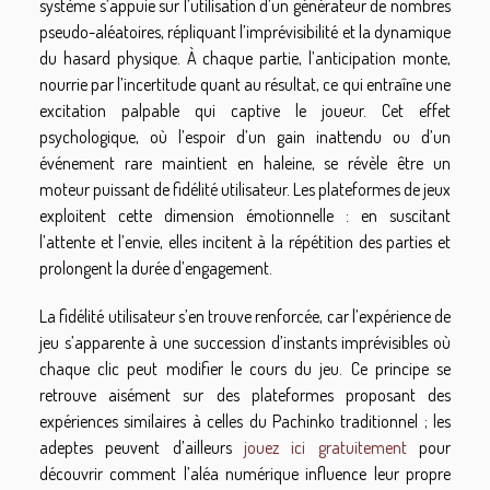
système s’appuie sur l’utilisation d’un générateur de nombres
pseudo-aléatoires, répliquant l’imprévisibilité et la dynamique
du hasard physique. À chaque partie, l’anticipation monte,
nourrie par l’incertitude quant au résultat, ce qui entraîne une
excitation palpable qui captive le joueur. Cet effet
psychologique, où l’espoir d’un gain inattendu ou d’un
événement rare maintient en haleine, se révèle être un
moteur puissant de fidélité utilisateur. Les plateformes de jeux
exploitent cette dimension émotionnelle : en suscitant
l’attente et l’envie, elles incitent à la répétition des parties et
prolongent la durée d’engagement.
La fidélité utilisateur s’en trouve renforcée, car l’expérience de
jeu s’apparente à une succession d’instants imprévisibles où
chaque clic peut modifier le cours du jeu. Ce principe se
retrouve aisément sur des plateformes proposant des
expériences similaires à celles du Pachinko traditionnel ; les
adeptes peuvent d’ailleurs
jouez ici gratuitement
pour
découvrir comment l’aléa numérique influence leur propre