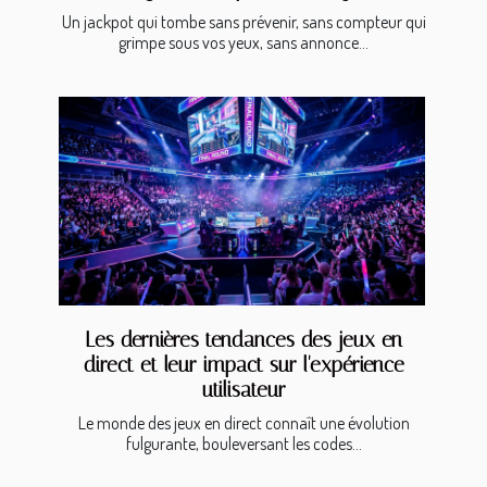
Un jackpot qui tombe sans prévenir, sans compteur qui
grimpe sous vos yeux, sans annonce...
Les dernières tendances des jeux en
direct et leur impact sur l'expérience
utilisateur
Le monde des jeux en direct connaît une évolution
fulgurante, bouleversant les codes...