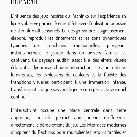
interactif
L’influence des jeux inspirés du Pachinko sur l’expérience en
ligne s’observe particulièrement à travers l’utilisation poussée
de stimuli multisensoriels. Le design sonore, soigneusement
élaboré, reproduit les tintements et les sons dynamiques
typiques des machines traditionnelles, plongeant
instantanément le joueur dans un univers familier et
captivant. Ce paysage auditif, associé à des effets visuels
éclatants, dynamise chaque interaction. Les animations
lumineuses, les explosions de couleurs et la fluidité des
transitions visuelles participent à une immersion intense,
transformant chaque session de jeu en un spectacle sensoriel
continu.
L’interactivité occupe une place centrale dans cette
approche, car elle permet aux joueurs d’influencer
directement le déroulement du jeu. Les interfaces modernes
s’inspirent du Pachinko pour multiplier les retours tactiles et