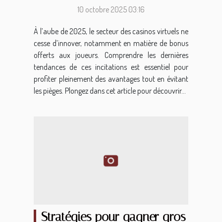
virtuels en 2025
10 octobre 2025 03:16
À l’aube de 2025, le secteur des casinos virtuels ne
cesse d’innover, notamment en matière de bonus
offerts aux joueurs. Comprendre les dernières
tendances de ces incitations est essentiel pour
profiter pleinement des avantages tout en évitant
les pièges. Plongez dans cet article pour découvrir...
Stratégies pour gagner gros