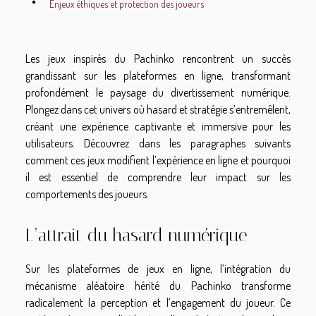
Enjeux éthiques et protection des joueurs
Les jeux inspirés du Pachinko rencontrent un succès
grandissant sur les plateformes en ligne, transformant
profondément le paysage du divertissement numérique.
Plongez dans cet univers où hasard et stratégie s’entremêlent,
créant une expérience captivante et immersive pour les
utilisateurs. Découvrez dans les paragraphes suivants
comment ces jeux modifient l’expérience en ligne et pourquoi
il est essentiel de comprendre leur impact sur les
comportements des joueurs.
L’attrait du hasard numérique
Sur les plateformes de jeux en ligne, l’intégration du
mécanisme aléatoire hérité du Pachinko transforme
radicalement la perception et l’engagement du joueur. Ce