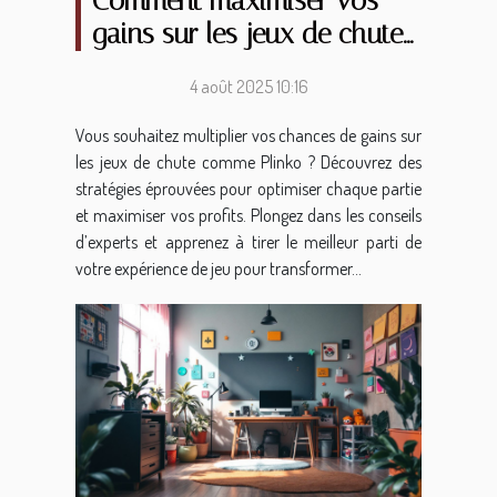
Comment maximiser vos
gains sur les jeux de chute
comme Plinko ?
4 août 2025 10:16
Vous souhaitez multiplier vos chances de gains sur
les jeux de chute comme Plinko ? Découvrez des
stratégies éprouvées pour optimiser chaque partie
et maximiser vos profits. Plongez dans les conseils
d’experts et apprenez à tirer le meilleur parti de
votre expérience de jeu pour transformer...