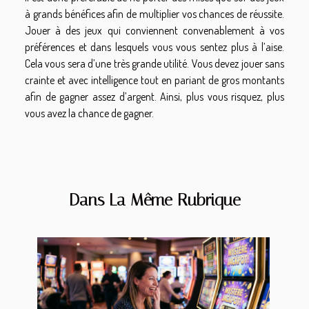
à grands bénéfices afin de multiplier vos chances de réussite.
Jouer à des jeux qui conviennent convenablement à vos
préférences et dans lesquels vous vous sentez plus à l’aise.
Cela vous sera d’une très grande utilité. Vous devez jouer sans
crainte et avec intelligence tout en pariant de gros montants
afin de gagner assez d’argent. Ainsi, plus vous risquez, plus
vous avez la chance de gagner.
Dans La Même Rubrique