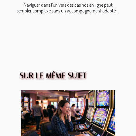
Naviguer dans l’univers des casinos en ligne peut
sembler complexe sans un accompagnement adapté....
SUR LE MÊME SUJET