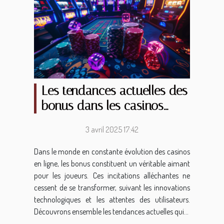
Les tendances actuelles des
bonus dans les casinos
virtuels
3 avril 2025 17:42
Dans le monde en constante évolution des casinos
en ligne, les bonus constituent un véritable aimant
pour les joueurs. Ces incitations alléchantes ne
cessent de se transformer, suivant les innovations
technologiques et les attentes des utilisateurs.
Découvrons ensemble les tendances actuelles qui...