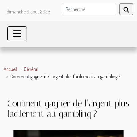
dimanche 9 août 2026
Accueil
Général
Comment gagner de l’argent plus facilement au gambling ?
Comment gagner de l’argent plus
facilement au gambling ?