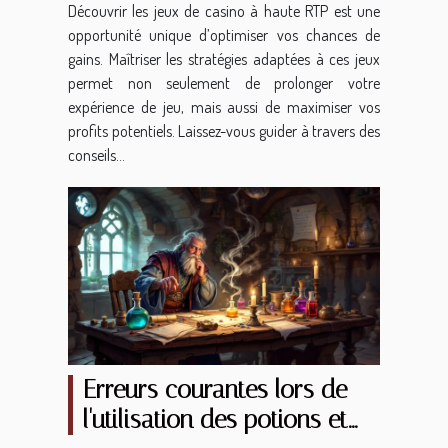
Découvrir les jeux de casino à haute RTP est une
opportunité unique d’optimiser vos chances de
gains. Maîtriser les stratégies adaptées à ces jeux
permet non seulement de prolonger votre
expérience de jeu, mais aussi de maximiser vos
profits potentiels. Laissez-vous guider à travers des
conseils...
Erreurs courantes lors de
l'utilisation des potions et