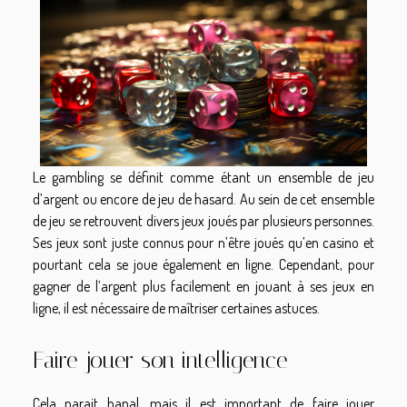
Le gambling se définit comme étant un ensemble de jeu
d’argent ou encore de jeu de hasard. Au sein de cet ensemble
de jeu se retrouvent divers jeux joués par plusieurs personnes.
Ses jeux sont juste connus pour n’être joués qu’en casino et
pourtant cela se joue également en ligne. Cependant, pour
gagner de l’argent plus facilement en jouant à ses jeux en
ligne, il est nécessaire de maîtriser certaines astuces.
Faire jouer son intelligence
Cela parait banal, mais il est important de faire jouer