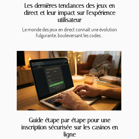
Les dernières tendances des jeux en
direct et leur impact sur l'expérience
utilisateur
Le monde des jeux en direct connaît une évolution
fulgurante, bouleversant les codes...
Guide étape par étape pour une
inscription sécurisée sur les casinos en
ligne