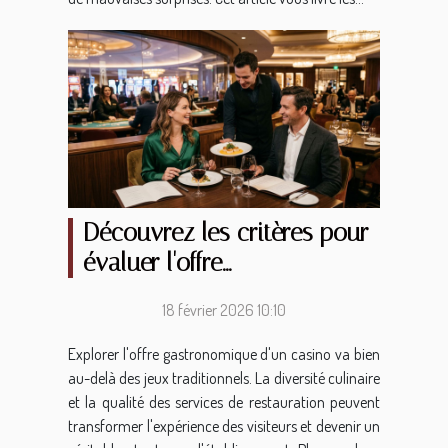
Découvrez les critères pour
évaluer l'offre
gastronomique d'un casino
18 février 2026 10:10
Explorer l'offre gastronomique d'un casino va bien
au-delà des jeux traditionnels. La diversité culinaire
et la qualité des services de restauration peuvent
transformer l'expérience des visiteurs et devenir un