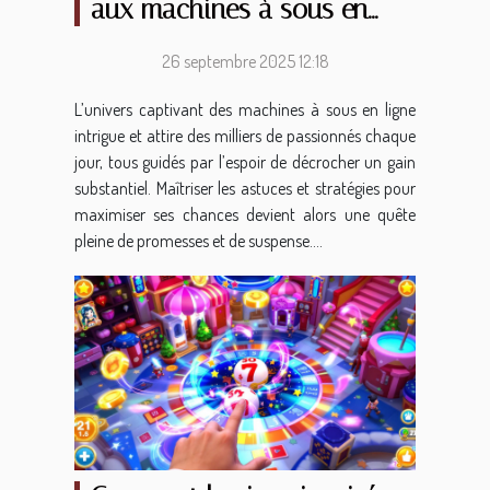
aux machines à sous en
ligne
26 septembre 2025 12:18
L’univers captivant des machines à sous en ligne
intrigue et attire des milliers de passionnés chaque
jour, tous guidés par l’espoir de décrocher un gain
substantiel. Maîtriser les astuces et stratégies pour
maximiser ses chances devient alors une quête
pleine de promesses et de suspense....