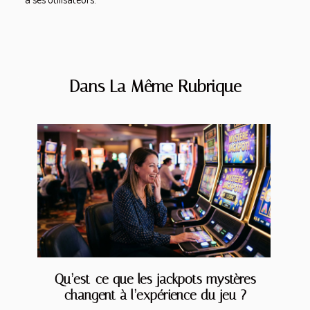
Dans La Même Rubrique
Qu’est-ce que les jackpots mystères
changent à l’expérience du jeu ?