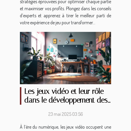
stratégies éprouvées pour optimiser chaque partie
et maximiser vos profits. Plongez dans les conseils
d’experts et apprenez à tirer le meilleur parti de
votre expérience de jeu pour transformer...
Les jeux vidéo et leur rôle
dans le développement des
compétences cognitives
23 mai 2025 03:56
À l’ère du numérique, les jeux vidéo occupent une