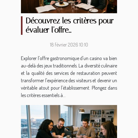
Découvrez les critères pour
évaluer l'offre
gastronomique d'un casino
18 février 2026 10:10
Explorer l'offre gastronomique d'un casino va bien
au-delà des jeux traditionnels. La diversité culinaire
et la qualité des services de restauration peuvent
transformer l'expérience des visiteurs et devenir un
véritable atout pour l'établissement. Plongez dans
les critères essentiels à...