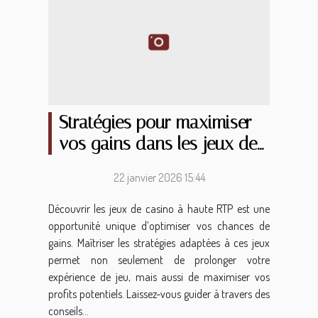
Stratégies pour maximiser
vos gains dans les jeux de
casino à haute RTP
22 janvier 2026 15:44
Découvrir les jeux de casino à haute RTP est une
opportunité unique d’optimiser vos chances de
gains. Maîtriser les stratégies adaptées à ces jeux
permet non seulement de prolonger votre
expérience de jeu, mais aussi de maximiser vos
profits potentiels. Laissez-vous guider à travers des
conseils...