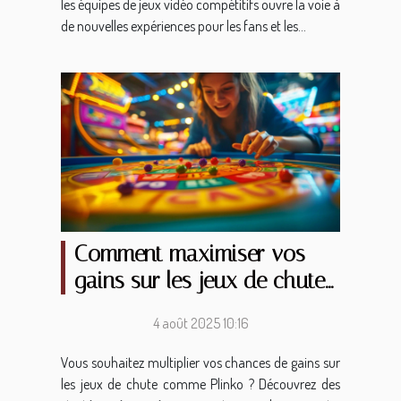
les équipes de jeux vidéo compétitifs ouvre la voie à
de nouvelles expériences pour les fans et les...
Comment maximiser vos
gains sur les jeux de chute
comme Plinko ?
4 août 2025 10:16
Vous souhaitez multiplier vos chances de gains sur
les jeux de chute comme Plinko ? Découvrez des