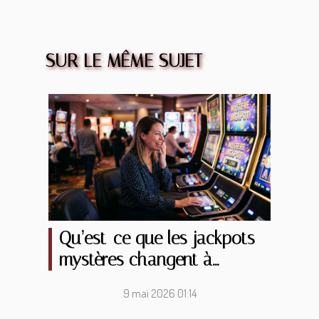
SUR LE MÊME SUJET
Qu’est-ce que les jackpots
mystères changent à
l’expérience du jeu ?
9 mai 2026 01:14