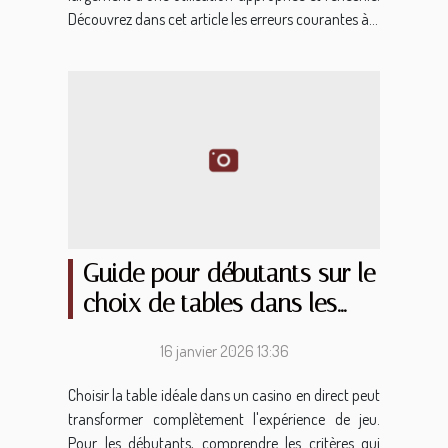
Découvrez dans cet article les erreurs courantes à...
Guide pour débutants sur le
choix de tables dans les
casinos en direct
16 janvier 2026 13:36
Choisir la table idéale dans un casino en direct peut
transformer complètement l'expérience de jeu.
Pour les débutants, comprendre les critères qui