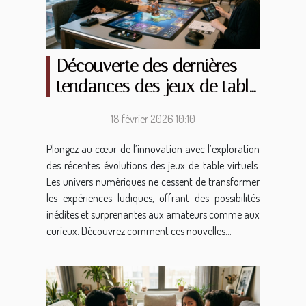
Découverte des dernières
tendances des jeux de table
virtuels
18 février 2026 10:10
Plongez au cœur de l’innovation avec l’exploration
des récentes évolutions des jeux de table virtuels.
Les univers numériques ne cessent de transformer
les expériences ludiques, offrant des possibilités
inédites et surprenantes aux amateurs comme aux
curieux. Découvrez comment ces nouvelles...