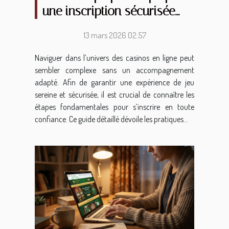
une inscription sécurisée
sur les casinos en ligne
13 mars 2026 02:57
Naviguer dans l’univers des casinos en ligne peut
sembler complexe sans un accompagnement
adapté. Afin de garantir une expérience de jeu
sereine et sécurisée, il est crucial de connaître les
étapes fondamentales pour s’inscrire en toute
confiance. Ce guide détaillé dévoile les pratiques...