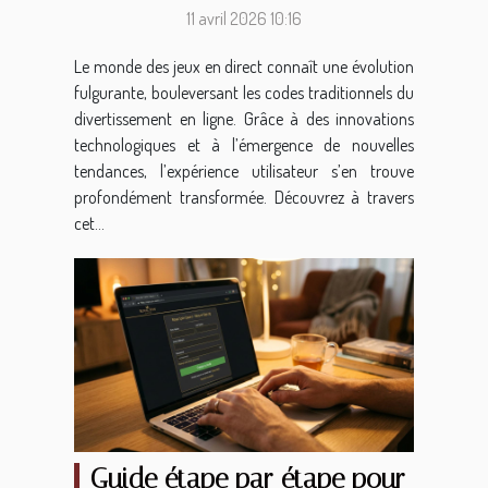
11 avril 2026 10:16
Le monde des jeux en direct connaît une évolution
fulgurante, bouleversant les codes traditionnels du
divertissement en ligne. Grâce à des innovations
technologiques et à l’émergence de nouvelles
tendances, l’expérience utilisateur s’en trouve
profondément transformée. Découvrez à travers
cet...
Guide étape par étape pour