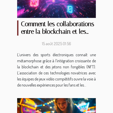
Comment les collaborations
entre la blockchain et les
équipes de sports
15 août 2025 01:56
électroniques façonnent-
elles l'avenir des jetons non
L’univers des sports électroniques connaît une
métamorphose grâce à l’intégration croissante de
fongibles ?
la blockchain et des jetons non fongibles (NFT).
L’association de ces technologies novatrices avec
les équipes de jeux vidéo compétitifs ouvre la voie à
de nouvelles expériences pour les fans et les...